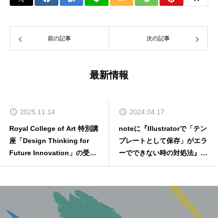
前の記事
次の記事
最新情報
025.11.14
2024.04.17
l College of Art 特別講
noteに『Illustratorで「テン
株式
esign Thinking for
プレートとして保存」がエラ
らせ
ure Innovation」の受講
ーでできない時の対処法』を
選ばれました
公開しました